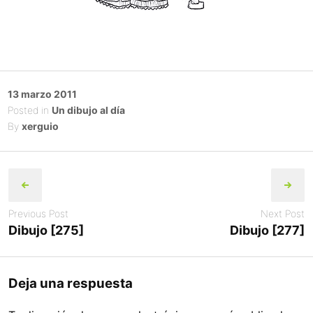
Posted
13 marzo 2011
on
Posted in
Un dibujo al día
By
xerguio
Post
navigation
Previous Post
Next Post
Dibujo [275]
Dibujo [277]
Deja una respuesta