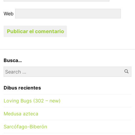
Web
Busca…
Se
Search
for:
Dibus recientes
Loving Bugs (302 – new)
Medusa azteca
Sarcófago-Biberón