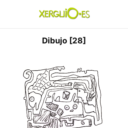
Skip
to
content
xerguio.ES | ilustración
Dibujo [28]