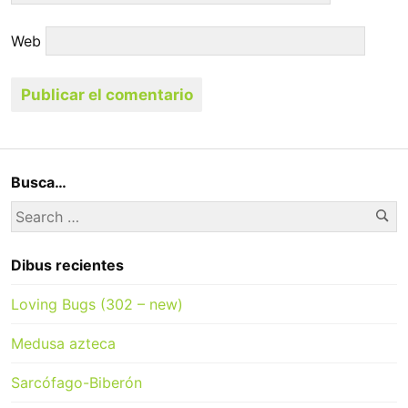
Web
Busca…
Se
Search
for:
Dibus recientes
Loving Bugs (302 – new)
Medusa azteca
Sarcófago-Biberón