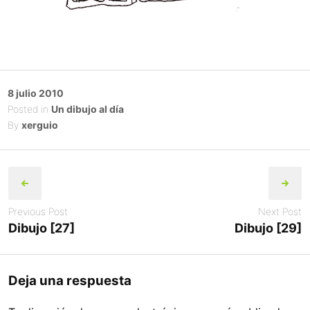
Posted
8 julio 2010
on
Posted in
Un dibujo al día
By
xerguio
Post
navigation
Previous Post
Next Post
Dibujo [27]
Dibujo [29]
Deja una respuesta