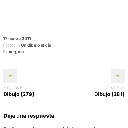
Posted
17 marzo 2011
on
Posted in
Un dibujo al día
By
xerguio
Post
navigation
Previous Post
Next Post
Dibujo [279]
Dibujo [281]
Deja una respuesta