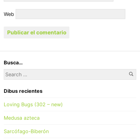
Web
Busca…
Se
Search
for:
Dibus recientes
Loving Bugs (302 – new)
Medusa azteca
Sarcófago-Biberón