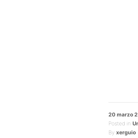
Posted
20 marzo 2
on
Posted in
Un
By
xerguio