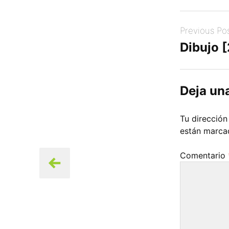
Post
Previous Po
navigation
Dibujo 
Deja un
Tu dirección
están marc
Comentario