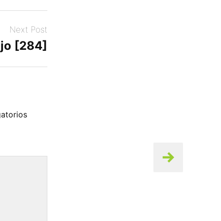
Next Post
jo [284]
atorios