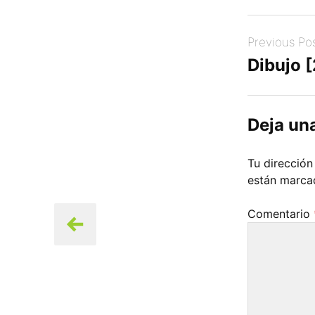
Post
Previous Po
navigation
Dibujo 
Deja un
Tu dirección
están marc
Comentario