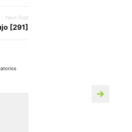
Next Post
jo [291]
atorios