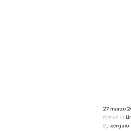
Posted
27 marzo 2
on
Posted in
Un
By
xerguio