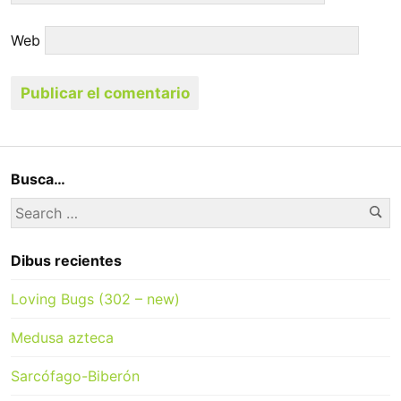
Web
Busca…
Se
Search
for:
Dibus recientes
Loving Bugs (302 – new)
Medusa azteca
Sarcófago-Biberón