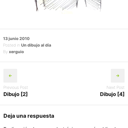
Posted
13 junio 2010
on
Posted in
Un dibujo al día
By
xerguio
Post
navigation
Previous Post
Next Post
Dibujo [2]
Dibujo [4]
Deja una respuesta