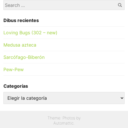
Se
Search
for:
Dibus recientes
Loving Bugs (302 – new)
Medusa azteca
Sarcófago-Biberón
Pew-Pew
Categorías
Categorías
Theme: Photos by
Automattic
.