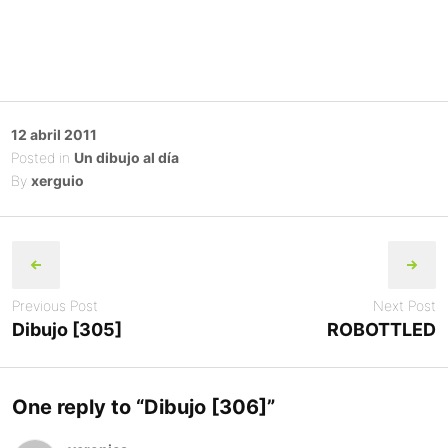
Posted
12 abril 2011
on
Posted in
Un dibujo al día
By
xerguio
Post
navigation
Previous Post
Next Post
Dibujo [305]
ROBOTTLED
One reply to “
Dibujo [306]
”