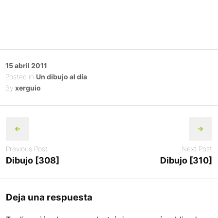
Posted
15 abril 2011
on
Posted in
Un dibujo al día
By
xerguio
Post
navigation
Previous Post
Next Post
Dibujo [308]
Dibujo [310]
Deja una respuesta