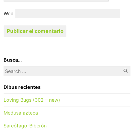
Web
Busca…
Se
Search
for:
Dibus recientes
Loving Bugs (302 – new)
Medusa azteca
Sarcófago-Biberón