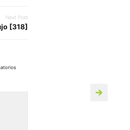
Next Post
jo [318]
atorios