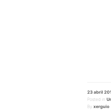
Posted
23 abril 20
on
Posted in
Un
By
xerguio