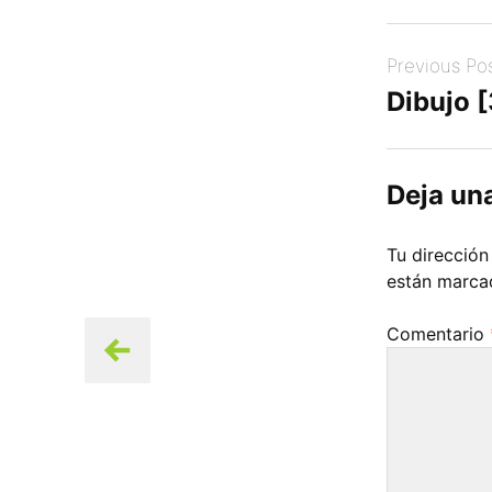
Post
Previous Po
navigation
Dibujo 
Deja un
Tu dirección
están marc
Comentario