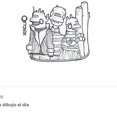
11
 dibujo al día