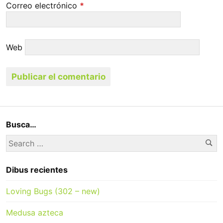
Correo electrónico
*
Web
Busca…
Se
Search
for:
Dibus recientes
Loving Bugs (302 – new)
Medusa azteca