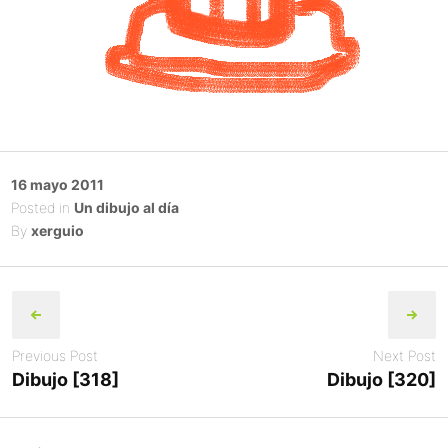
Posted
16 mayo 2011
on
Posted in
Un dibujo al día
By
xerguio
Post
navigation
Previous Post
Next Post
Dibujo [318]
Dibujo [320]