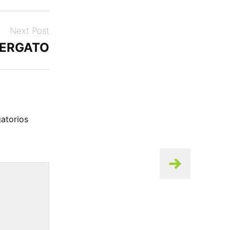
Next Post
ERGATO
atorios