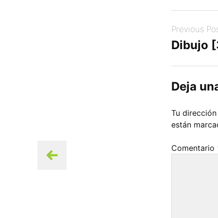
Post
Previous Po
navigation
Dibujo [
Deja un
Tu dirección
están marc
Comentario