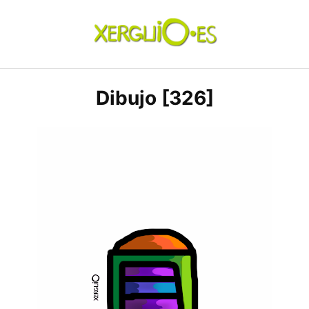
Skip
to
content
xerguio.ES | ilustración
Dibujo [326]