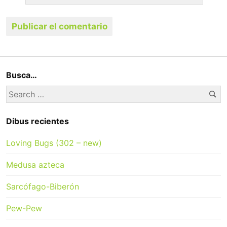
Busca…
Se
Search
for:
Dibus recientes
Loving Bugs (302 – new)
Medusa azteca
Sarcófago-Biberón
Pew-Pew