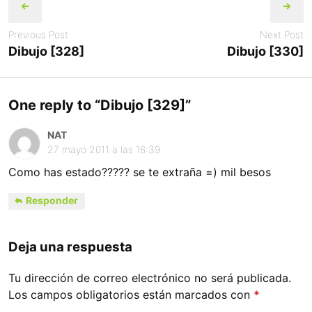
navigation
Previous Post
Next Post
Dibujo [328]
Dibujo [330]
One reply to “
Dibujo [329]
”
NAT
27 mayo 2011 a las 16:39
Como has estado????? se te extraña =) mil besos
Responder
Deja una respuesta
Tu dirección de correo electrónico no será publicada.
Los campos obligatorios están marcados con
*