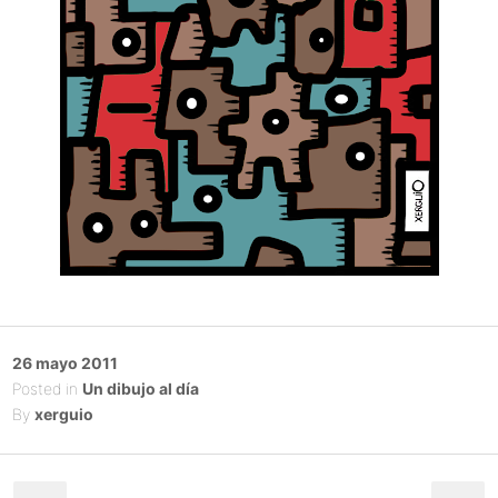
Posted
26 mayo 2011
on
Posted in
Un dibujo al día
By
xerguio
Post