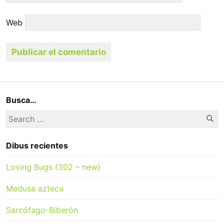
Web
Busca…
Se
Search
for:
Dibus recientes
Loving Bugs (302 – new)
Medusa azteca
Sarcófago-Biberón