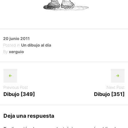
Posted
20 junio 2011
on
Posted in
Un dibujo al día
By
xerguio
Post
navigation
Previous Post
Next Post
Dibujo [349]
Dibujo [351]
Deja una respuesta