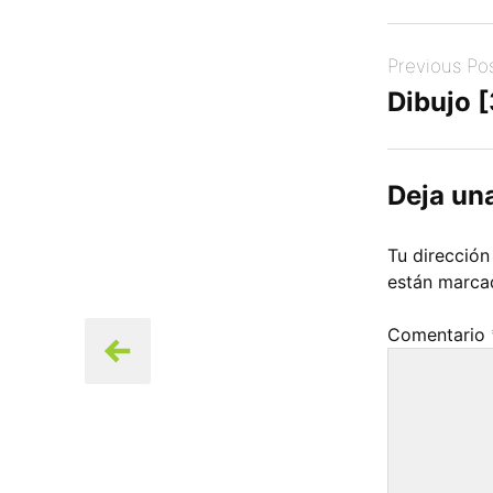
Post
Previous Po
navigation
Dibujo 
Deja un
Tu dirección
están marc
Comentario