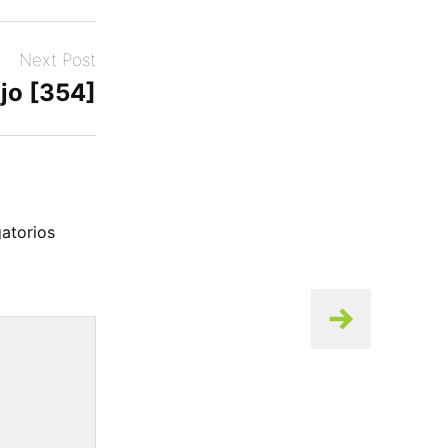
Next Post
jo [354]
atorios