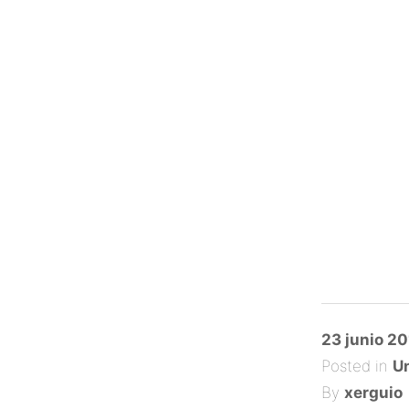
Posted
23 junio 20
on
Posted in
Un
By
xerguio