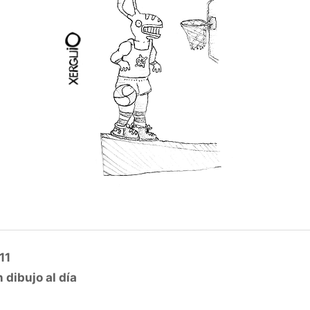
11
 dibujo al día