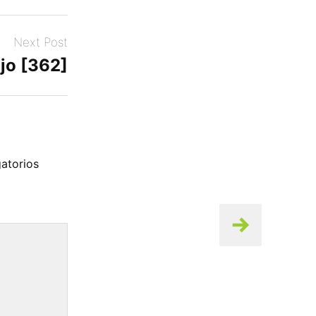
Next Post
jo [362]
atorios