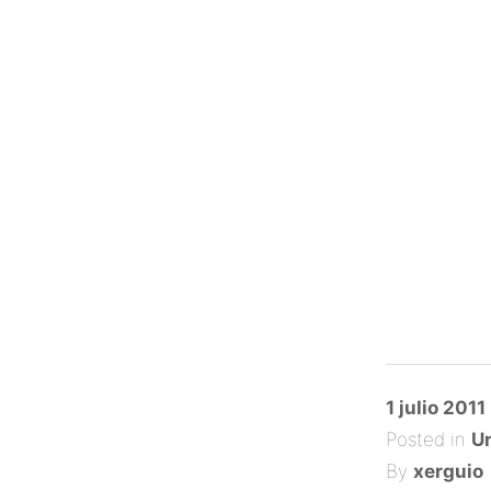
Posted
1 julio 2011
on
Posted in
Un
By
xerguio