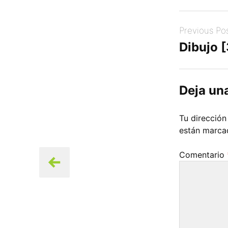
Post
Previous Po
navigation
Dibujo 
Deja un
Tu dirección
están marc
Comentario