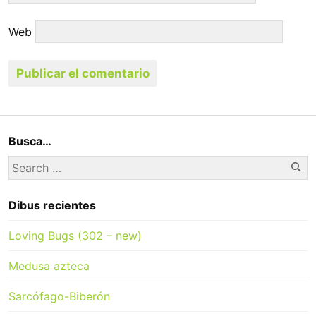
Web
Busca…
Se
Search
for:
Dibus recientes
Loving Bugs (302 – new)
Medusa azteca
Sarcófago-Biberón