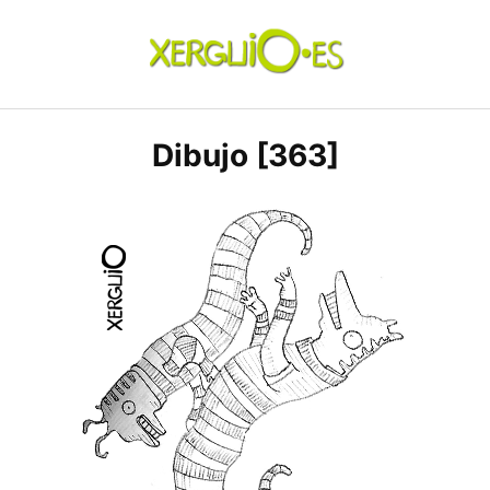
Skip
to
content
xerguio.ES | ilustración
Dibujo [363]