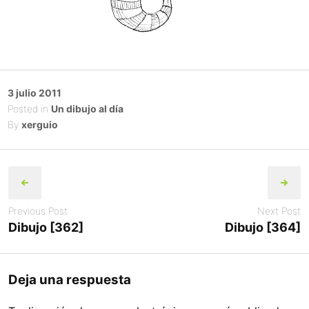
Posted
3 julio 2011
on
Posted in
Un dibujo al día
By
xerguio
Post
navigation
Previous Post
Next Post
Dibujo [362]
Dibujo [364]
Deja una respuesta