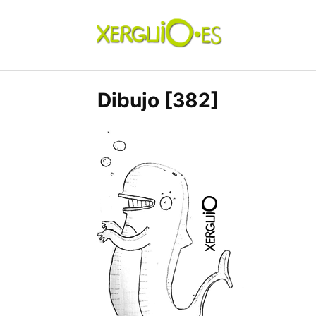
Skip
to
content
xerguio.ES | ilustración
Dibujo [382]