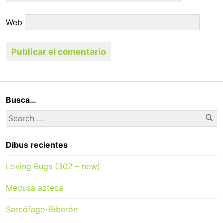
Web
Busca…
Se
Search
for:
Dibus recientes
Loving Bugs (302 – new)
Medusa azteca
Sarcófago-Biberón