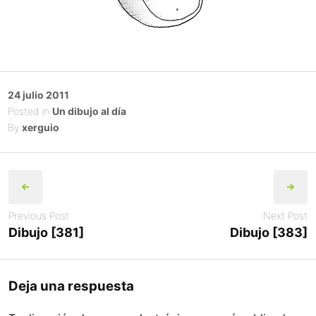
Posted
24 julio 2011
on
Posted in
Un dibujo al día
By
xerguio
Post
navigation
Previous Post
Next Post
Dibujo [381]
Dibujo [383]
Deja una respuesta