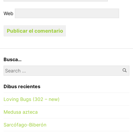
Web
Busca…
Se
Search
for:
Dibus recientes
Loving Bugs (302 – new)
Medusa azteca
Sarcófago-Biberón