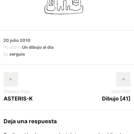
Posted
20 julio 2010
on
Posted in
Un dibujo al día
By
xerguio
Post
navigation
Previous Post
Next Post
ASTERIS-K
Dibujo [41]
Deja una respuesta