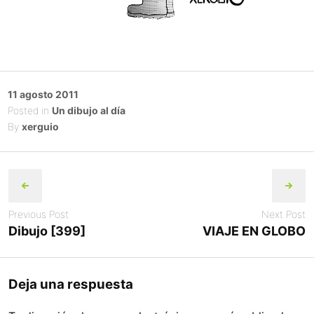
Posted
11 agosto 2011
on
Posted in
Un dibujo al día
By
xerguio
Post
navigation
Previous Post
Next Post
Dibujo [399]
VIAJE EN GLOBO
Deja una respuesta