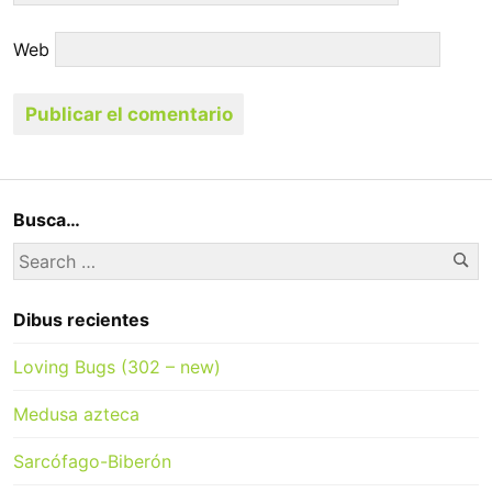
Web
Busca…
Se
Search
for:
Dibus recientes
Loving Bugs (302 – new)
Medusa azteca
Sarcófago-Biberón