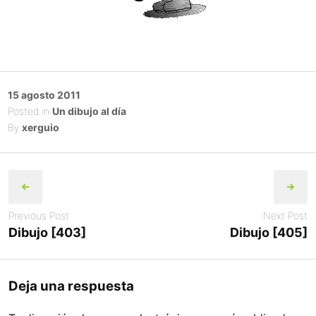
Posted
15 agosto 2011
on
Posted in
Un dibujo al día
By
xerguio
Post
navigation
Previous Post
Next Post
Dibujo [403]
Dibujo [405]
Deja una respuesta