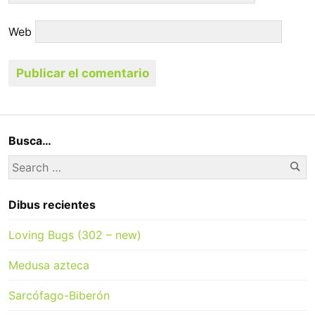
Web
Busca…
Se
Search
for:
Dibus recientes
Loving Bugs (302 – new)
Medusa azteca
Sarcófago-Biberón