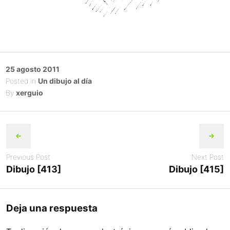
Posted
25 agosto 2011
on
Posted in
Un dibujo al día
By
xerguio
Post
navigation
Previous Post
Next Post
Dibujo [413]
Dibujo [415]
Deja una respuesta