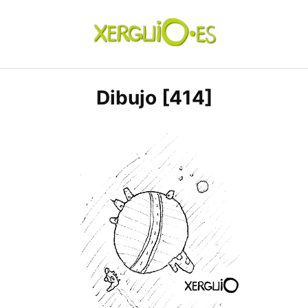
Skip
to
content
xerguio.ES | ilustración
Dibujo [414]