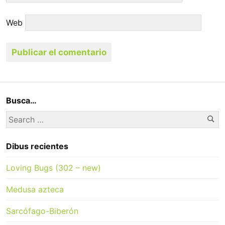
Web
Busca…
Se
Search
for:
Dibus recientes
Loving Bugs (302 – new)
Medusa azteca
Sarcófago-Biberón