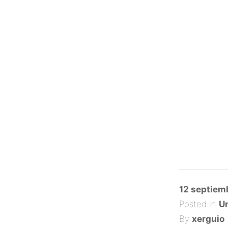
Posted
12 septiem
on
Posted in
Un
By
xerguio