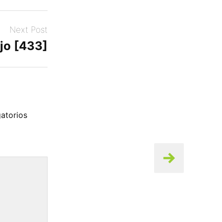
Next Post
jo [433]
atorios