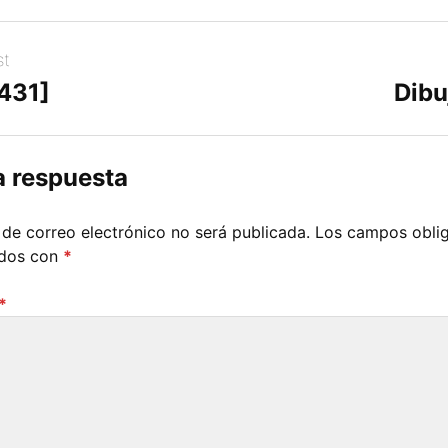
st
[431]
Dibu
a respuesta
 de correo electrónico no será publicada.
Los campos oblig
ados con
*
*