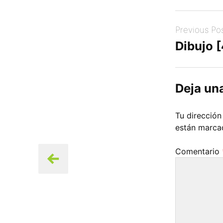
Post
Previous Po
navigation
Dibujo 
Deja un
Tu dirección
están marc
Comentario