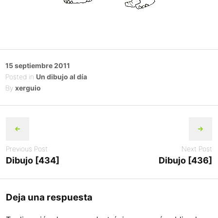
Posted
15 septiembre 2011
on
Posted in
Un dibujo al día
By
xerguio
Post
navigation
Previous Post
Next Post
Dibujo [434]
Dibujo [436]
Deja una respuesta