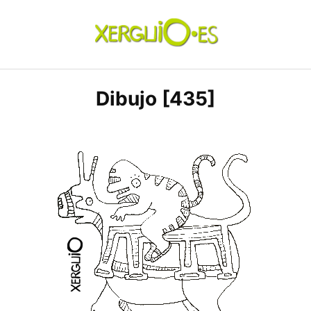
Skip
to
content
xerguio.ES | ilustración
Dibujo [435]