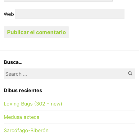
Web
Busca…
Se
Search
for:
Dibus recientes
Loving Bugs (302 – new)
Medusa azteca
Sarcófago-Biberón