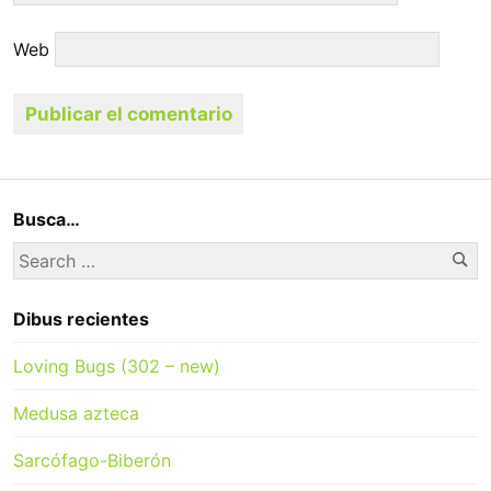
Web
Busca…
Se
Search
for:
Dibus recientes
Loving Bugs (302 – new)
Medusa azteca
Sarcófago-Biberón