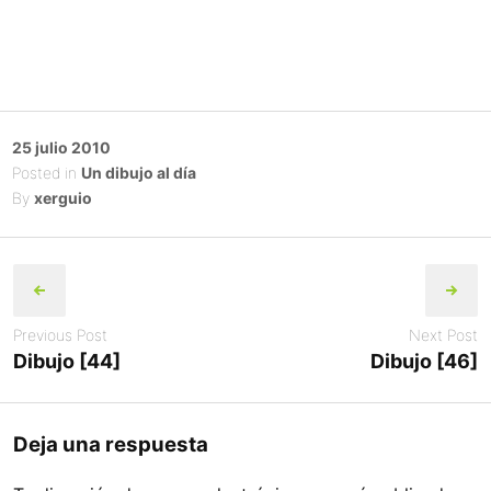
Posted
25 julio 2010
on
Posted in
Un dibujo al día
By
xerguio
Post
navigation
Previous Post
Next Post
Dibujo [44]
Dibujo [46]
Deja una respuesta