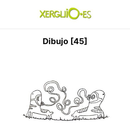
Skip
to
content
xerguio.ES | ilustración
Dibujo [45]