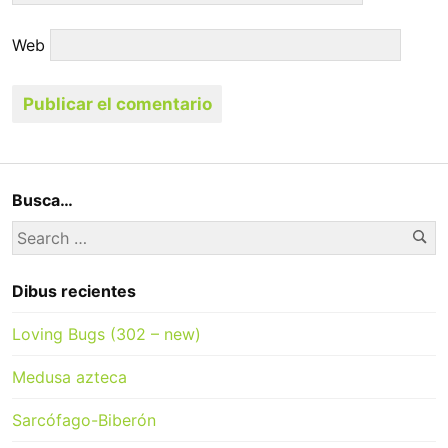
Web
Busca…
Se
Search
for:
Dibus recientes
Loving Bugs (302 – new)
Medusa azteca
Sarcófago-Biberón