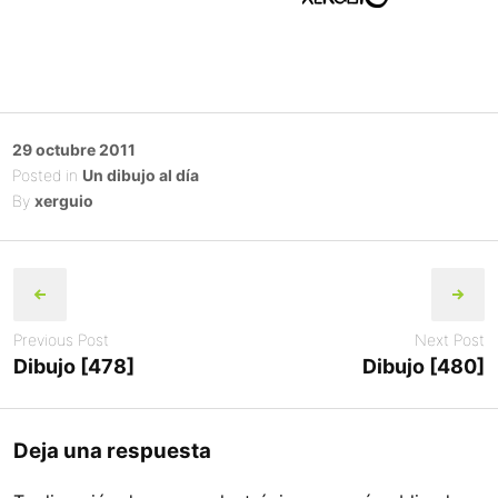
Posted
29 octubre 2011
on
Posted in
Un dibujo al día
By
xerguio
Post
navigation
Previous Post
Next Post
Dibujo [478]
Dibujo [480]
Deja una respuesta