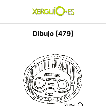
Skip
to
content
xerguio.ES | ilustración
Dibujo [479]