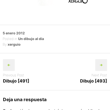
Posted
5 enero 2012
on
Posted in
Un dibujo al día
By
xerguio
Post
navigation
Previous Post
Next Post
Dibujo [491]
Dibujo [493]
Deja una respuesta