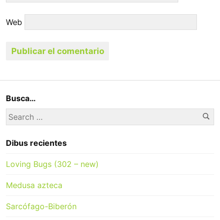
Web
Busca…
Se
Search
for:
Dibus recientes
Loving Bugs (302 – new)
Medusa azteca
Sarcófago-Biberón