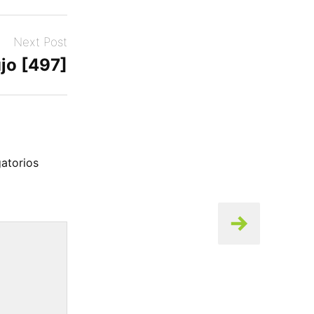
Next Post
jo [497]
atorios