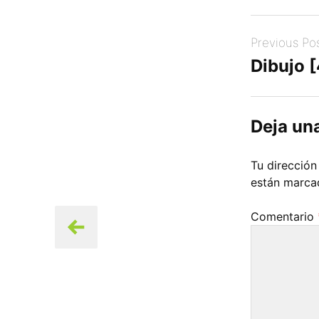
Post
Previous Po
navigation
Dibujo 
Deja un
Tu dirección
están marc
Comentario