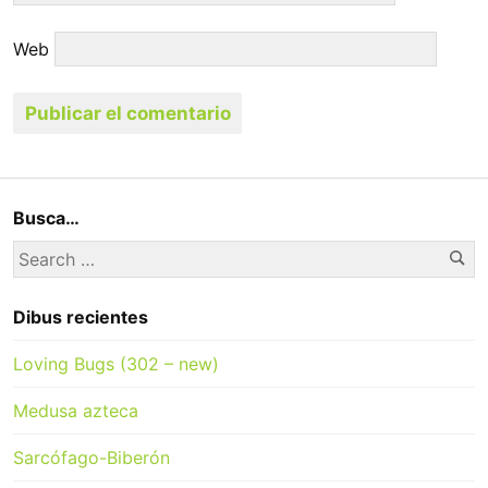
Web
Busca…
Se
Search
for:
Dibus recientes
Loving Bugs (302 – new)
Medusa azteca
Sarcófago-Biberón