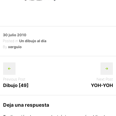
Posted
30 julio 2010
on
Posted in
Un dibujo al día
By
xerguio
Post
navigation
Previous Post
Next Post
Dibujo [49]
YOH-YOH
Deja una respuesta