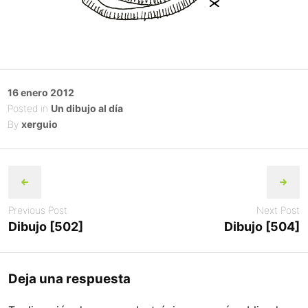
Posted
16 enero 2012
on
Posted in
Un dibujo al día
By
xerguio
Post
navigation
Previous Post
Next Post
Dibujo [502]
Dibujo [504]
Deja una respuesta