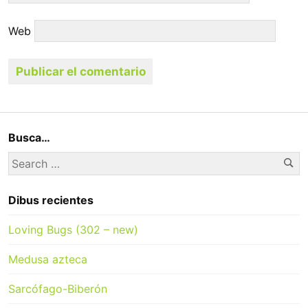
Web
Busca…
Se
Search
for:
Dibus recientes
Loving Bugs (302 – new)
Medusa azteca
Sarcófago-Biberón