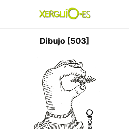
Skip
to
content
xerguio.ES | ilustración
Dibujo [503]