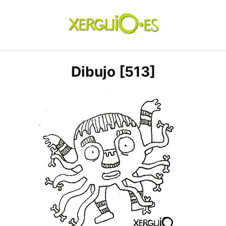
Skip
to
content
xerguio.ES | ilustración
Dibujo [513]