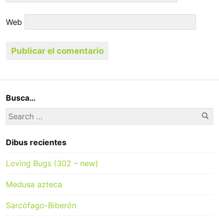
Web
Busca…
Se
Search
for:
Dibus recientes
Loving Bugs (302 – new)
Medusa azteca
Sarcófago-Biberón