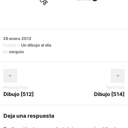
Posted
26 enero 2012
on
Posted in
Un dibujo al día
By
xerguio
Post
navigation
Previous Post
Next Post
Dibujo [512]
Dibujo [514]
Deja una respuesta