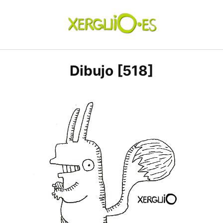
Skip
to
content
xerguio.ES | ilustración
Dibujo [518]