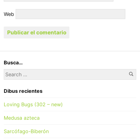
Web
Busca…
Se
Search
for:
Dibus recientes
Loving Bugs (302 – new)
Medusa azteca
Sarcófago-Biberón