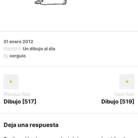
Posted
31 enero 2012
on
Posted in
Un dibujo al día
By
xerguio
Post
navigation
Previous Post
Next Post
Dibujo [517]
Dibujo [519]
Deja una respuesta