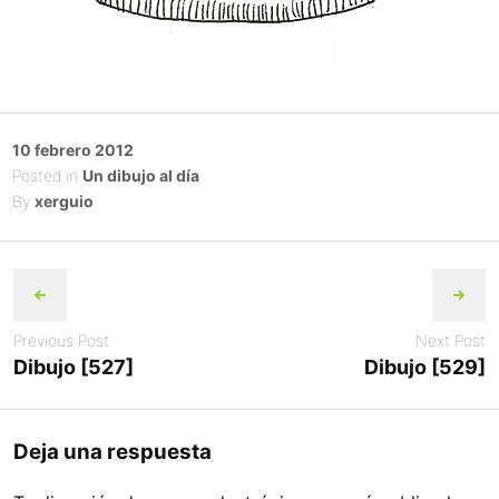
Posted
10 febrero 2012
on
Posted in
Un dibujo al día
By
xerguio
Post
navigation
Previous Post
Next Post
Dibujo [527]
Dibujo [529]
Deja una respuesta