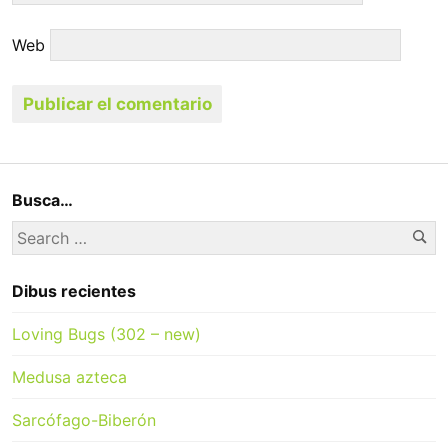
Web
Busca…
Se
Search
for:
Dibus recientes
Loving Bugs (302 – new)
Medusa azteca
Sarcófago-Biberón