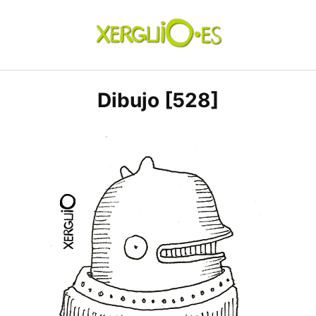
Skip
to
content
xerguio.ES | ilustración
Dibujo [528]