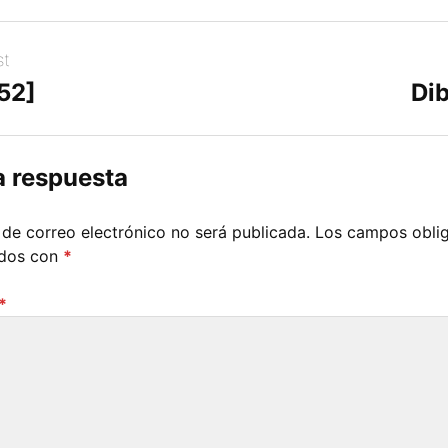
st
52]
Dib
a respuesta
 de correo electrónico no será publicada.
Los campos oblig
ados con
*
*