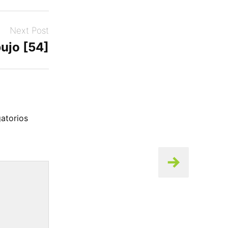
Next Post
ujo [54]
atorios