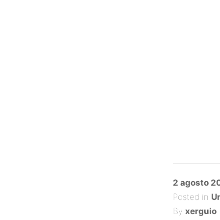
Posted
2 agosto 2
on
Posted in
Un
By
xerguio