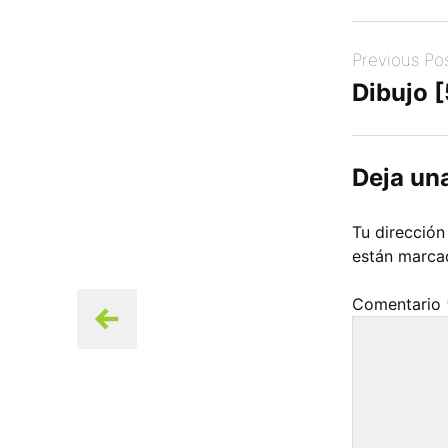
Post
Previous Po
navigation
Dibujo [
Deja un
Tu dirección
están marc
Comentario