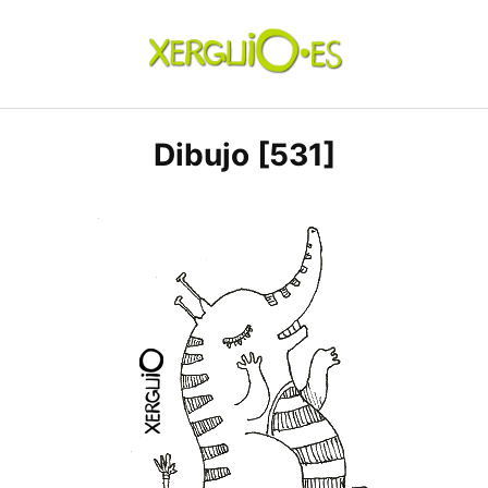
Skip
to
content
xerguio.ES | ilustración
Dibujo [531]