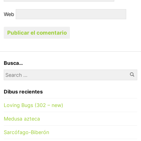
Web
Busca…
Se
Search
for:
Dibus recientes
Loving Bugs (302 – new)
Medusa azteca
Sarcófago-Biberón