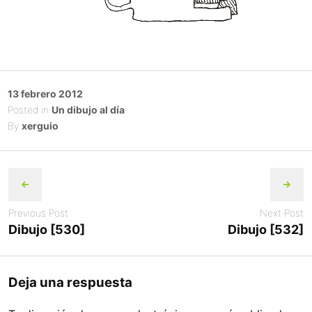
Posted
13 febrero 2012
on
Posted in
Un dibujo al día
By
xerguio
Post
navigation
Previous Post
Next Post
Dibujo [530]
Dibujo [532]
Deja una respuesta