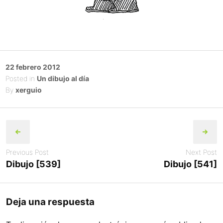
Posted
22 febrero 2012
on
Posted in
Un dibujo al día
By
xerguio
Post
navigation
Previous Post
Next Post
Dibujo [539]
Dibujo [541]
Deja una respuesta