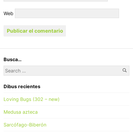
Web
Busca…
Se
Search
for:
Dibus recientes
Loving Bugs (302 – new)
Medusa azteca
Sarcófago-Biberón