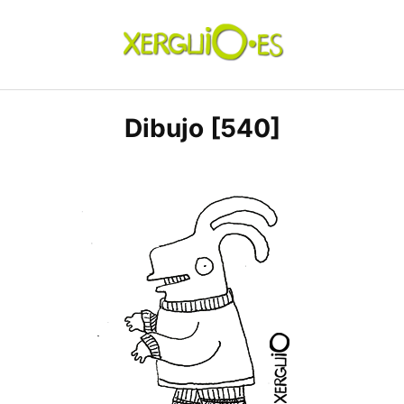
Skip
to
content
xerguio.ES | ilustración
Dibujo [540]