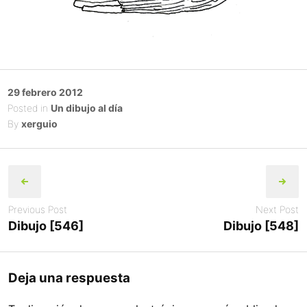
Posted
29 febrero 2012
on
Posted in
Un dibujo al día
By
xerguio
Post
navigation
Previous Post
Next Post
Dibujo [546]
Dibujo [548]
Deja una respuesta