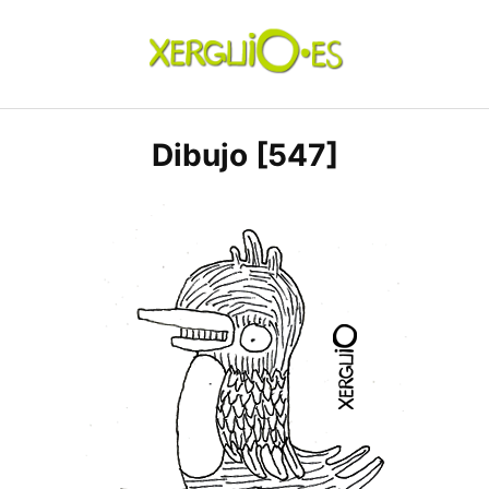
Skip
to
content
xerguio.ES | ilustración
Dibujo [547]