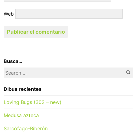
Web
Busca…
Se
Search
for:
Dibus recientes
Loving Bugs (302 – new)
Medusa azteca
Sarcófago-Biberón