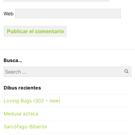
Web
Busca…
Se
Search
for:
Dibus recientes
Loving Bugs (302 – new)
Medusa azteca
Sarcófago-Biberón