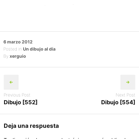
Posted
6 marzo 2012
on
Posted in
Un dibujo al día
By
xerguio
Post
navigation
Previous Post
Next Post
Dibujo [552]
Dibujo [554]
Deja una respuesta