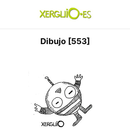
Skip
to
content
xerguio.ES | ilustración
Dibujo [553]