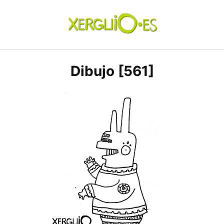
Skip
to
content
xerguio.ES | ilustración
Dibujo [561]