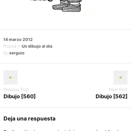
Posted
14 marzo 2012
on
Posted in
Un dibujo al día
By
xerguio
Post
navigation
Previous Post
Next Post
Dibujo [560]
Dibujo [562]
Deja una respuesta