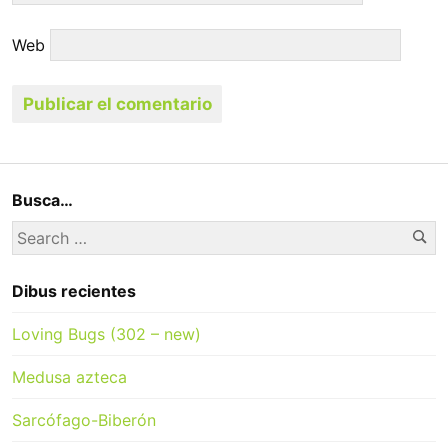
Web
Busca…
Se
Search
for:
Dibus recientes
Loving Bugs (302 – new)
Medusa azteca
Sarcófago-Biberón