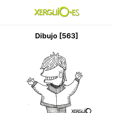
Skip
to
content
xerguio.ES | ilustración
Dibujo [563]