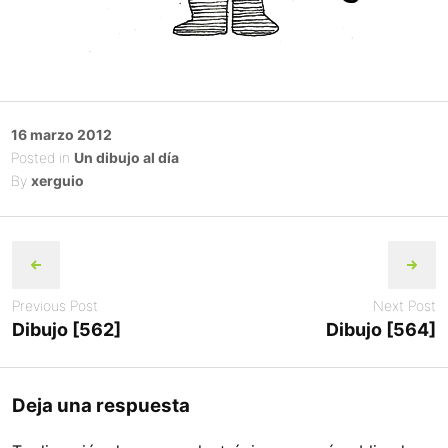
Posted
16 marzo 2012
on
Posted in
Un dibujo al día
By
xerguio
Post
navigation
Previous Post
Next Post
Dibujo [562]
Dibujo [564]
Deja una respuesta