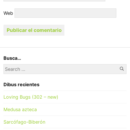
Web
Busca…
Se
Search
for:
Dibus recientes
Loving Bugs (302 – new)
Medusa azteca
Sarcófago-Biberón