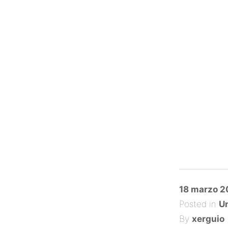
Posted
18 marzo 2
on
Posted in
Un
By
xerguio