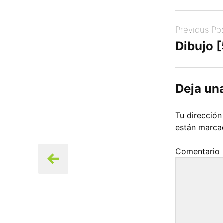
Post
Previous Po
navigation
Dibujo 
Deja un
Tu dirección
están marc
Comentario