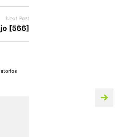
Next Post
jo [566]
atorios