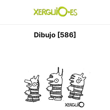
Skip
to
content
xerguio.ES | ilustración
Dibujo [586]