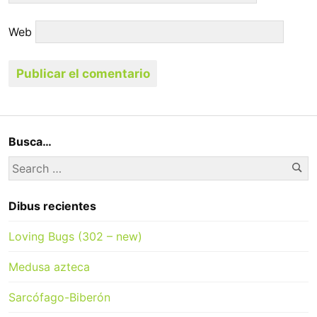
Web
Busca…
Se
Search
for:
Dibus recientes
Loving Bugs (302 – new)
Medusa azteca
Sarcófago-Biberón