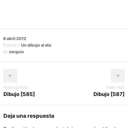
Posted
8 abril 2012
on
Posted in
Un dibujo al día
By
xerguio
Post
navigation
Previous Post
Next Post
Dibujo [585]
Dibujo [587]
Deja una respuesta