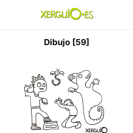
Skip
to
content
xerguio.ES | ilustración
Dibujo [59]