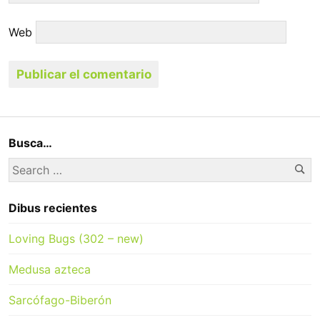
Web
Busca…
Se
Search
for:
Dibus recientes
Loving Bugs (302 – new)
Medusa azteca
Sarcófago-Biberón