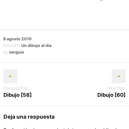
Posted
8 agosto 2010
on
Posted in
Un dibujo al día
By
xerguio
Post
navigation
Previous Post
Next Post
Dibujo [58]
Dibujo [60]
Deja una respuesta