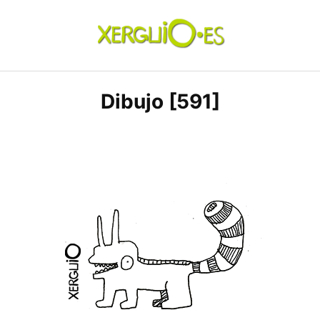
Skip
to
content
xerguio.ES | ilustración
Dibujo [591]