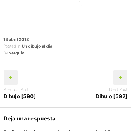
Posted
13 abril 2012
on
Posted in
Un dibujo al día
By
xerguio
Post
navigation
Previous Post
Next Post
Dibujo [590]
Dibujo [592]
Deja una respuesta