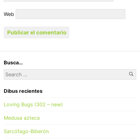
Web
Busca…
Se
Search
for:
Dibus recientes
Loving Bugs (302 – new)
Medusa azteca
Sarcófago-Biberón