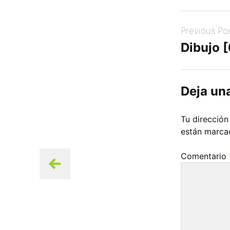
Post
Previous Po
navigation
Dibujo [
Deja un
Tu dirección
están marc
Comentario