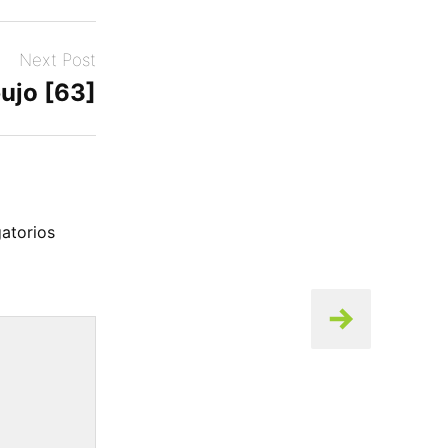
Next Post
ujo [63]
atorios