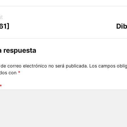
st
61]
Dib
a respuesta
 de correo electrónico no será publicada.
Los campos oblig
ados con
*
*