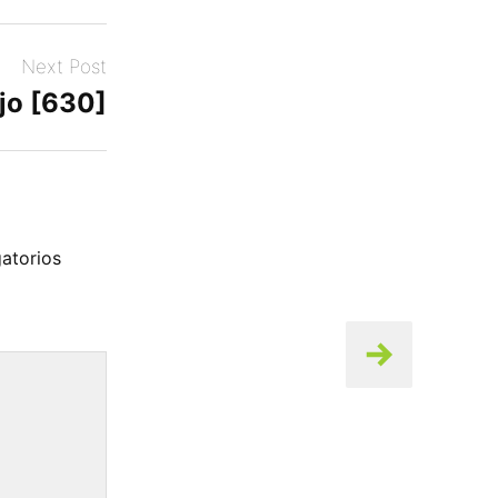
Next Post
jo [630]
atorios