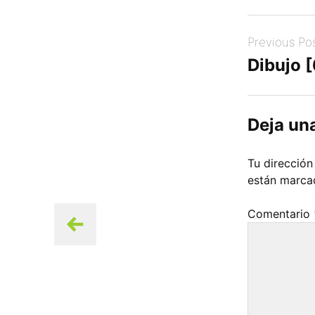
Post
Previous Po
navigation
Dibujo 
Deja un
Tu dirección
están marc
Comentario