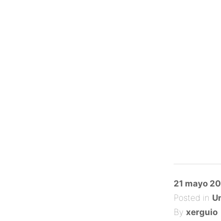
Posted
21 mayo 20
on
Posted in
Un
By
xerguio