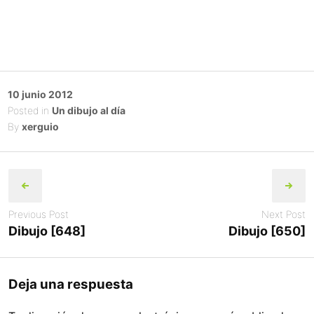
Posted
10 junio 2012
on
Posted in
Un dibujo al día
By
xerguio
Post
navigation
Previous Post
Next Post
Dibujo [648]
Dibujo [650]
Deja una respuesta