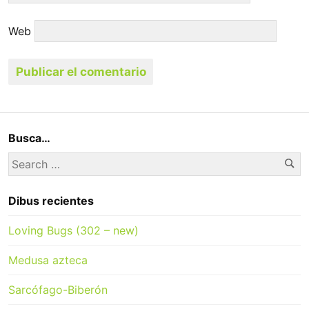
Web
Busca…
Se
Search
for:
Dibus recientes
Loving Bugs (302 – new)
Medusa azteca
Sarcófago-Biberón