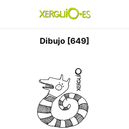
Skip
to
content
xerguio.ES | ilustración
Dibujo [649]