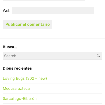
Web
Busca…
Se
Search
for:
Dibus recientes
Loving Bugs (302 – new)
Medusa azteca
Sarcófago-Biberón