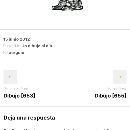
Posted
15 junio 2012
on
Posted in
Un dibujo al día
By
xerguio
Post
navigation
Previous Post
Next Post
Dibujo [653]
Dibujo [655]
Deja una respuesta