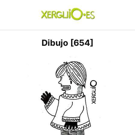
Skip
to
content
xerguio.ES | ilustración
Dibujo [654]