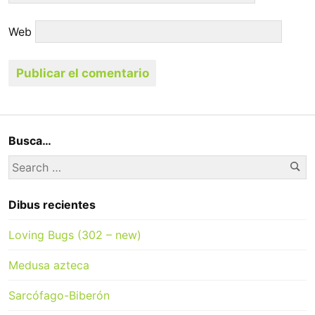
Web
Busca…
Se
Search
for:
Dibus recientes
Loving Bugs (302 – new)
Medusa azteca
Sarcófago-Biberón