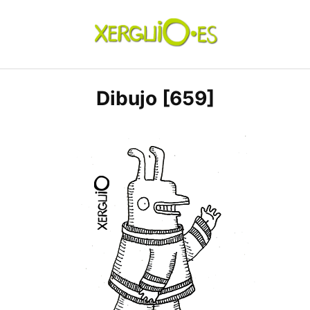
Skip
to
content
xerguio.ES | ilustración
Dibujo [659]