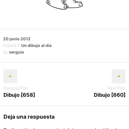
Posted
20 junio 2012
on
Posted in
Un dibujo al día
By
xerguio
Post
navigation
Previous Post
Next Post
Dibujo [658]
Dibujo [660]
Deja una respuesta