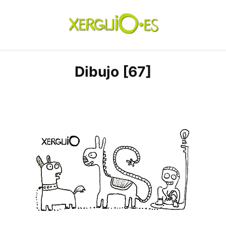
Skip
to
content
xerguio.ES | ilustración
Dibujo [67]