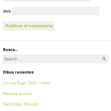
Web
Busca…
Se
Search
for:
Dibus recientes
Loving Bugs (302 – new)
Medusa azteca
Sarcófago-Biberón