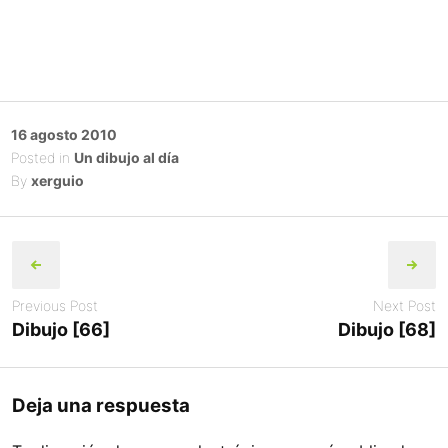
Posted
16 agosto 2010
on
Posted in
Un dibujo al día
By
xerguio
Post
navigation
Previous Post
Next Post
Dibujo [66]
Dibujo [68]
Deja una respuesta